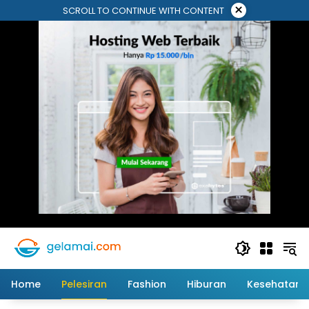
Langsung
×
SCROLL TO CONTINUE WITH CONTENT
ke
konten
Home
Pelesiran
Fashion
Hiburan
Kesehatan