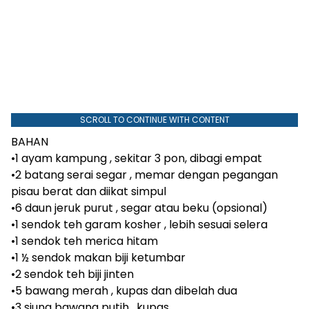
SCROLL TO CONTINUE WITH CONTENT
BAHAN
•1 ayam kampung , sekitar 3 pon, dibagi empat
•2 batang serai segar , memar dengan pegangan
pisau berat dan diikat simpul
•6 daun jeruk purut , segar atau beku (opsional)
•1 sendok teh garam kosher , lebih sesuai selera
•1 sendok teh merica hitam
•1 ½ sendok makan biji ketumbar
•2 sendok teh biji jinten
•5 bawang merah , kupas dan dibelah dua
•3 siung bawang putih , kupas