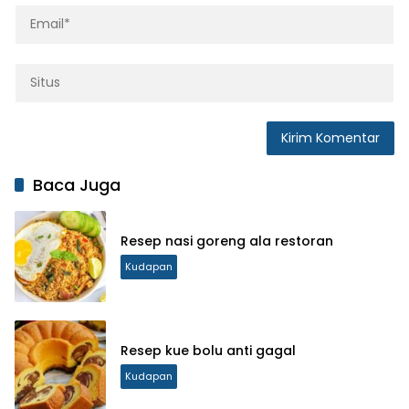
Baca Juga
Resep nasi goreng ala restoran
Kudapan
Resep kue bolu anti gagal
Kudapan