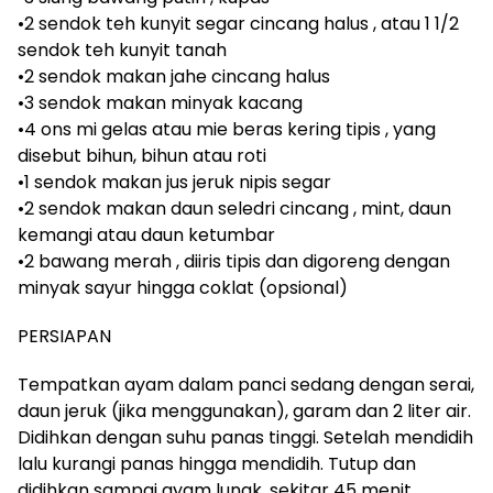
•2 sendok teh kunyit segar cincang halus , atau 1 1/2
sendok teh kunyit tanah
•2 sendok makan jahe cincang halus
•3 sendok makan minyak kacang
•4 ons mi gelas atau mie beras kering tipis , yang
disebut bihun, bihun atau roti
•1 sendok makan jus jeruk nipis segar
•2 sendok makan daun seledri cincang , mint, daun
kemangi atau daun ketumbar
•2 bawang merah , diiris tipis dan digoreng dengan
minyak sayur hingga coklat (opsional)
PERSIAPAN
Tempatkan ayam dalam panci sedang dengan serai,
daun jeruk (jika menggunakan), garam dan 2 liter air.
Didihkan dengan suhu panas tinggi. Setelah mendidih
lalu kurangi panas hingga mendidih. Tutup dan
didihkan sampai ayam lunak, sekitar 45 menit,